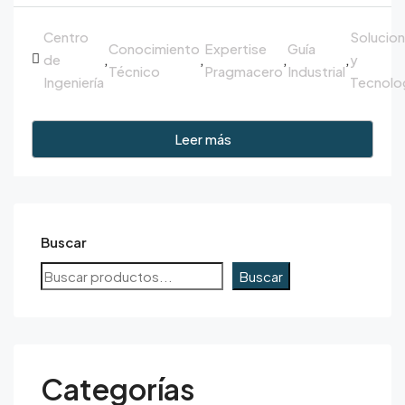
Centro
Solucio
Conocimiento
Expertise
Guía
de
,
,
,
,
y
Técnico
Pragmacero
Industrial
Ingeniería
Tecnolo
Leer más
Buscar
Buscar
Categorías