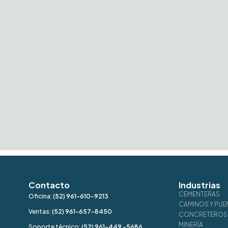
Contacto
Industrias
CEMENTERAS
Oficina:
(52) 961-610-9213
CAMINOS Y PUE
Ventas:
(52) 961-657-8450
CONCRETEROS 
MINERÍA
Soporte técnico:
(52) 961-449 -5686