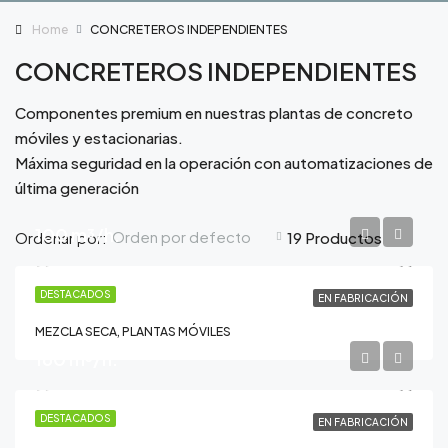
Home
CONCRETEROS INDEPENDIENTES
CONCRETEROS INDEPENDIENTES
Componentes premium en nuestras plantas de concreto
móviles y estacionarias.
Máxima seguridad en la operación con automatizaciones de
última generación
100 m³/h.
Orden por defecto
Ordenar por:
19 Productos
90T-LP
DESTACADOS
EN FABRICACIÓN
MEZCLA SECA, PLANTAS MÓVILES
160 m³/h.
120T
DESTACADOS
EN FABRICACIÓN