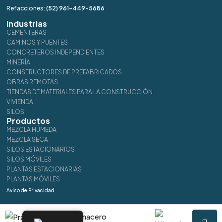
Refacciones:
(52) 961-449-5686
dom
16
Industrias
CEMENTERAS
Ago
CAMINOS Y PUENTES
CONCRETEROS INDEPENDIENTES
MINERÍA
lun
CONSTRUCTORES DE PREFABRICADOS
17
OBRAS REMOTAS
Ago
TIENDAS DE MATERIALES PARA LA CONSTRUCCIÓN
VIVIENDA
SILOS
mar
Productos
18
MEZCLA HÚMEDA
MEZCLA SECA
Ago
SILOS ESTACIONARIOS
SILOS MÓVILES
mié
PLANTAS ESTACIONARIAS
19
PLANTAS MÓVILES
Aviso de Privacidad
Ago
Pragmacero
jue