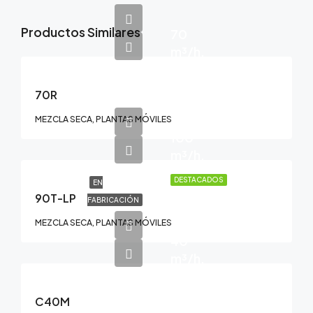
Productos Similares
70
m³/h.
70R
MEZCLA SECA, PLANTAS MÓVILES
100
m³/h.
DESTACADOS
EN
90T-LP
FABRICACIÓN
MEZCLA SECA, PLANTAS MÓVILES
40
m³/h.
C40M