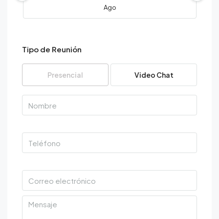
Ago
sáb
08
Tipo de Reunión
Ago
Presencial
Video Chat
dom
09
Ago
lun
10
Ago
mar
11
Ago