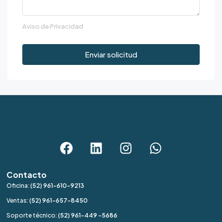
mié
Aviso de Privacidad
12
Ago
Enviar solicitud
jue
13
Ago
vie
14
Ago
Contacto
sáb
Oficina:
(52) 961-610-9213
15
Ventas:
(52) 961-657-8450
Ago
Soporte técnico:
(52) 961-449 -5686