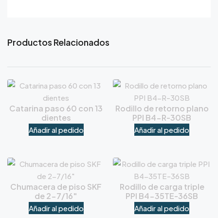
Productos Relacionados
Catarina paso 60 con 13
Rodillo de retorno plano
dientes
PPI B4-R-30SB
Añadir al pedido
Añadir al pedido
Chumacera de piso SKF
Rodillo de carga triple
de 2-7/16″
PPI B4-35TE-36SB
Añadir al pedido
Añadir al pedido