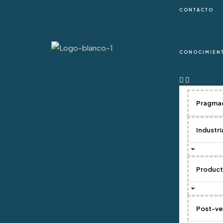
CONTACTO
Create a Listing
Iniciar sesión
Favorites
0
CONOCIMIEN
Celd
Pragma
Industri
Inicio
/
DOSIFICACIÓN DE AGREGADO
/ Celda de 
Produc
Post-ve