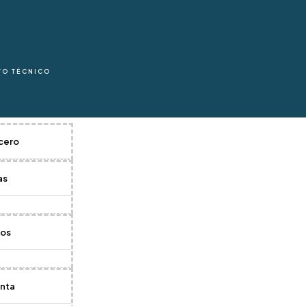
TO TÉCNICO
a De Carga Barra 5,0
cero
as
carga barra 5,000 Lb
tos
Celda De Carg
nta
Celda de carga tipo barra e