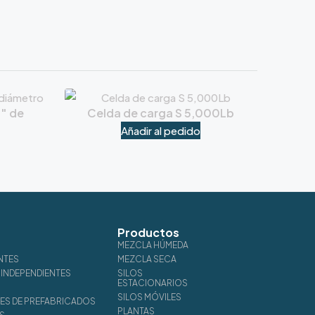
6″ de
Celda de carga S 5,000Lb
Añadir al pedido
Productos
MEZCLA HÚMEDA
NTES
MEZCLA SECA
INDEPENDIENTES
SILOS
ESTACIONARIOS
SILOS MÓVILES
S DE PREFABRICADOS
PLANTAS