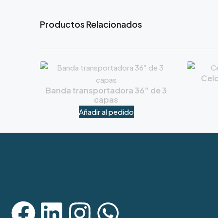
Productos Relacionados
Celd
Banda transportadora 36″ de 3
capas
Añadir al pedido