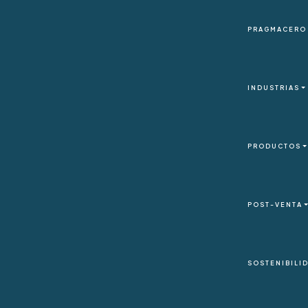
PRAGMACERO
Pragmacero
INDUSTRIAS
Industrias
PRODUCTOS
Productos
Post-venta
POST-VENTA
SOSTENIBILIDAD
SOSTENIBILI
CONTACTO
Conocimiento Técnico