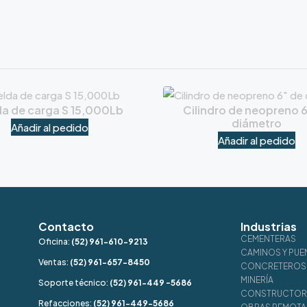
a de carga S 15,000Lb
Cilindro de neopreno 
diámetro
Añadir al pedido
Añadir al pedido
Contacto
Industrias
CEMENTERAS
Oficina:
(52) 961-610-9213
CAMINOS Y PUE
Ventas:
(52) 961-657-8450
CONCRETEROS 
MINERÍA
Soporte técnico:
(52) 961-449 -5686
CONSTRUCTORE
Refacciones:
(52) 961-449-5686