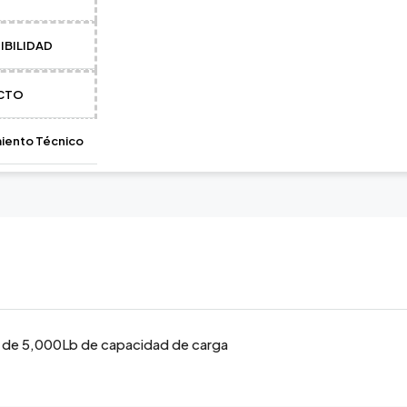
carga
IBILIDAD
Añadir al pedido
CTO
SKU:
G065
Categorías:
DOS
CEMENTO
iento Técnico
ro de 5,000Lb de capacidad de carga