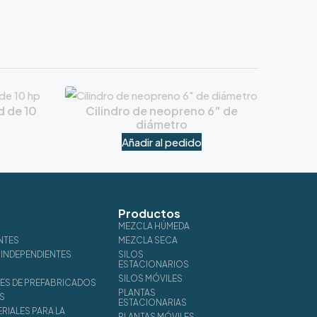
d de 10
Cilindro de neopreno 6″ de
diámetro
Añadir al pedido
Productos
MEZCLA HÚMEDA
NTES
MEZCLA SECA
INDEPENDIENTES
SILOS
ESTACIONARIOS
SILOS MÓVILES
S DE PREFABRICADOS
PLANTAS
S
ESTACIONARIAS
ERIALES PARA LA
PLANTAS MÓVILES