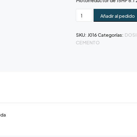
Motorreductor de 15HP 6:1
Añadir al pedido
SKU:
J016
Categorías:
DOSI
CEMENTO
ida