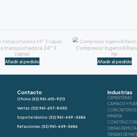
a transportadora 24″ 3
Compresor Ingersoll Ran
capas
hp
Añadir al pedido
Añadir al pedido
Contacto
Industrias
CEMENTERAS
Oficina:
(52) 961-610-9213
CAMINOS Y PUE
Ventas:
(52) 961-657-8450
CONCRETEROS 
MINERÍA
Soporte técnico:
(52) 961-449 -5686
CONSTRUCTORE
Refacciones:
(52) 961-449-5686
OBRAS REMOTA
TIENDAS DE MAT