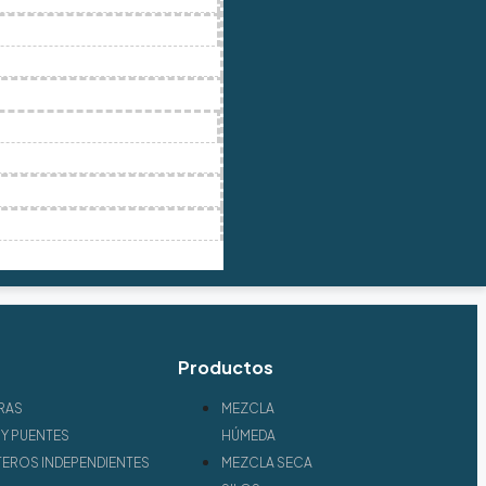
Productos
RAS
MEZCLA
Y PUENTES
HÚMEDA
EROS INDEPENDIENTES
MEZCLA SECA