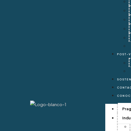
MEZCLA SECA
SILOS MÓVILES
SILOS ESTACIONARIOS
PLANTAS ESTACIONARIAS
PLANTAS MÓVILES
REVOLVEDORAS SOBRE CAMIÓN
Post-venta
POST-
REFACCIONES
SOPORTE TÉCNICO
SOSTENIBILIDAD
CONTACTO
SOSTEN
Conocimiento Técnico
CONTA
CONOC
Create a Listing
Iniciar sesión
Pra
Favorites
0
Indu