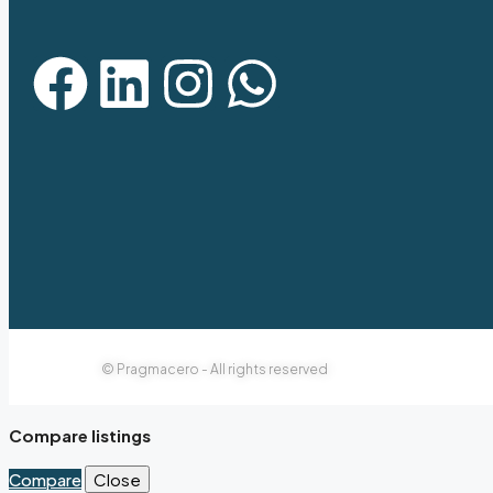
© Pragmacero - All rights reserved
Compare listings
Compare
Close