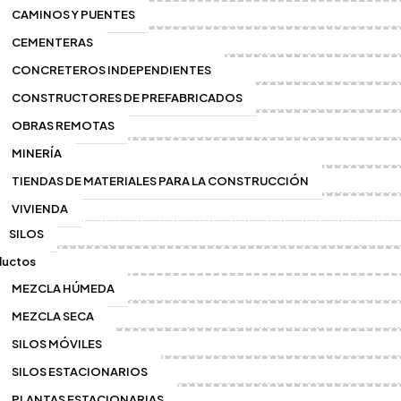
CAMINOS Y PUENTES
CEMENTERAS
ctor De Polvos WAM Si
CONCRETEROS INDEPENDIENTES
CONSTRUCTORES DE PREFABRICADOS
OBRAS REMOTAS
MINERÍA
otop
TIENDAS DE MATERIALES PARA LA CONSTRUCCIÓN
Colector De Polv
VIVIENDA
Recolector polvo silo top zero p/si
SILOS
ductos
Añadir al pedido
MEZCLA HÚMEDA
MEZCLA SECA
SKU:
T036
Categoría:
ANTICONTAM
SILOS MÓVILES
SILOS ESTACIONARIOS
PLANTAS ESTACIONARIAS