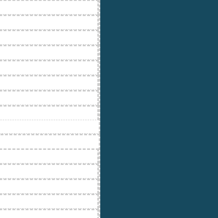
lotop
os WAM Silotop
lo WAM
INANTES