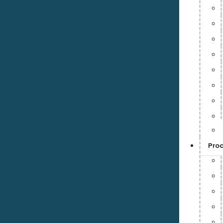
Cole
Inicio
/
ANTICONTAMINANTES
/ Colector de polvos WAM Sil
Pro