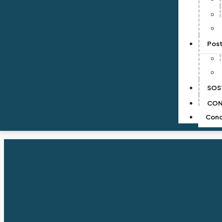
DESCRIPCIÓN
Descripción
Pos
Recolector polvo silo top zero p/silo WAM
SOS
CO
Cono