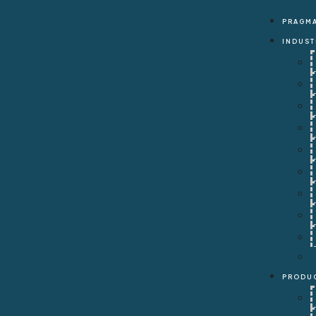
PRAGM
INDUST
Pragmacero
Industrias
INFRAESTRUCTURA
CAMINOS Y PUENTES
CEMENTERAS
CONCRETEROS INDEPENDIENTES
CONSTRUCTORES DE PREFABRICADOS
OBRAS REMOTAS
MINERÍA
TIENDAS DE MATERIALES PARA LA CONSTRUCC
VIVIENDA
SILOS
PRODU
Productos
MEZCLA HÚMEDA