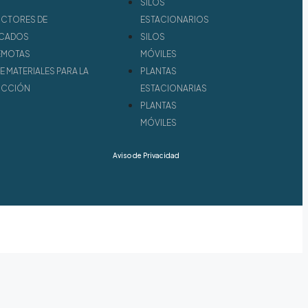
SILOS
CTORES DE
ESTACIONARIOS
ICADOS
SILOS
EMOTAS
MÓVILES
E MATERIALES PARA LA
PLANTAS
UCCIÓN
ESTACIONARIAS
PLANTAS
MÓVILES
Aviso de Privacidad