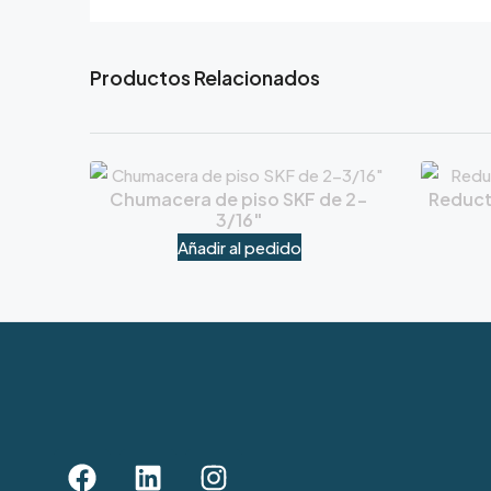
Productos Relacionados
Chumacera de piso SKF de 2-
Reduct
3/16″
Añadir al pedido