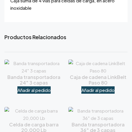
Caja suma de 4 vías para celdas de carga, en acero
inoxidable
Productos Relacionados
Banda transportadora
Caja de cadena LinkBelt
24″ 3 capas
Paso 80
Añadir al pedido
Añadir al pedido
Celda de carga barra
Banda transportadora
20,000 Lb
36″ de 3 capas